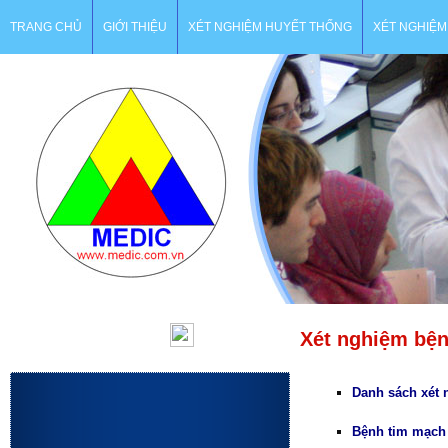
TRANG CHỦ
GIỚI THIỆU
XÉT NGHIỆM HUYẾT THỐNG
XÉT NGHIỆM
Xét nghiệm bện
Danh sách
xét
Bệnh tim mạch