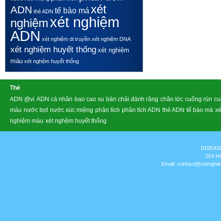
xét
ADN
tế bào má
thẻ ADN
xét nghiệm
nghiệm
ADN
xét nghiệm di truyền
xét nghiệm DNA
xét nghiệm huyết thống
xét nghiệm
máu
xét nghệm huyết thống
Thẻ
ADN @vi
ADN cá nhân
bao cao su
bàn chải đánh răng
chân tóc
cuống rún
cu
máu
nước bọt
nước xúc miệng
phân tích
phân tích ADN
thẻ ADN
tế bào má
xé
nghiệm máu
xét nghệm huyết thống
DISEAS
254 Ho
Email:
contact@xetnghi