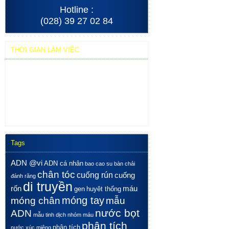
Hotline :
(028) 39 27 02 84
THỜI GIAN LÀM VIỆC
From Monday to Sunday: 7:30 AM - 4 PM
Wherever the customer requests
MEDIC, DISEASES & PATERNITY TESTING
5 Floor , 254 Hoa Hao, District 10, HCMC, Viet
Nam
Tags
ADN @vi
ADN cá nhân
bao cao su
bàn chải
chân tóc
cuống rún
cuống
đánh răng
di truyền
rốn
máu
gen
huyêt thống
móng tay
móng chân
mẫu
nước bọt
ADN
mẫu tinh dịch
nhóm máu
phân tích
phân tích
nước xúc miệng