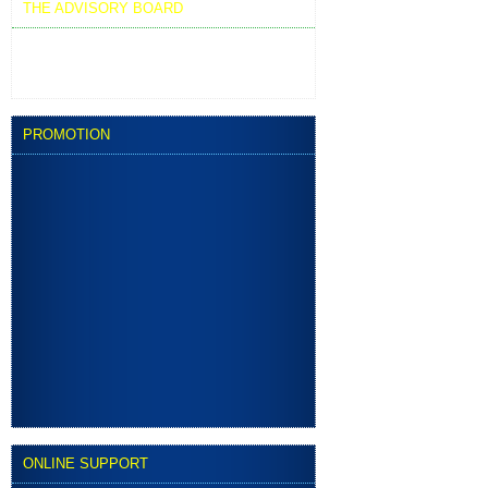
THE ADVISORY BOARD
Dr. Eva Ruiz Casares, GENYCA, SPAIN
Dr. Bùi Đắc Chí, MEDIC, VIET NAM
PROMOTION
ONLINE SUPPORT