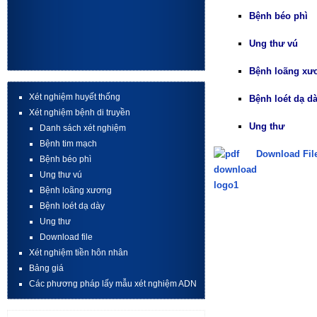
Bệnh béo
phì
Ung thư vú
Bệnh loãng
xư
Xét nghiệm huyết thống
Bệnh loét
dạ d
Xét nghiệm bệnh di truyền
Ung thư
Danh sách xét nghiệm
Bệnh tim mạch
Download Fil
Bệnh béo phì
Ung thư vú
Bệnh loãng xương
Bệnh loét dạ dày
Ung thư
Download file
Xét nghiệm tiền hôn nhân
Bảng giá
Các phương pháp lấy mẫu xét nghiệm ADN