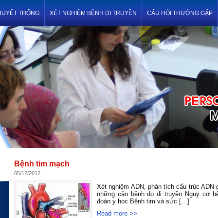
HUYẾT THỐNG
XÉT NGHIỆM BỆNH DI TRUYỀN
CÂU HỎI THƯỜNG GẶP
Bệnh tim mạch
05/12/2012
Xét nghiệm ADN, phân tích cấu trúc ADN 
những căn bệnh do di truyền Nguy cơ b
đoán y học Bệnh tim và sức […]
Read more >>