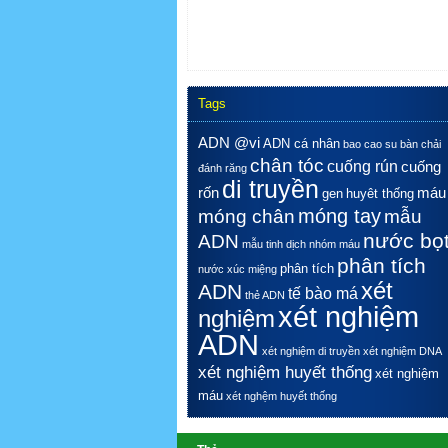
MEDIC, DISEASES & PATERNITY TESTING
5 Floor , 254 Hoa Hao, District 10, HCMC, Viet
Nam
Tags
ADN @vi
ADN cá nhân
bao cao su
bàn chải
chân tóc
cuống rún
cuống
đánh răng
di truyền
rốn
máu
gen
huyêt thống
móng tay
móng chân
mẫu
nước bọ
ADN
mẫu tinh dịch
nhóm máu
phân tích
phân tích
nước xúc miệng
xét
ADN
tế bào má
thẻ ADN
xét nghiệm
nghiệm
ADN
xét nghiệm di truyền
xét nghiệm DNA
xét nghiệm huyết thống
xét nghiệm
máu
xét nghệm huyết thống