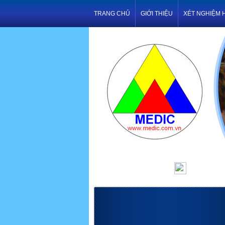
TRANG CHỦ
GIỚI THIỆU
XÉT NGHIỆM 